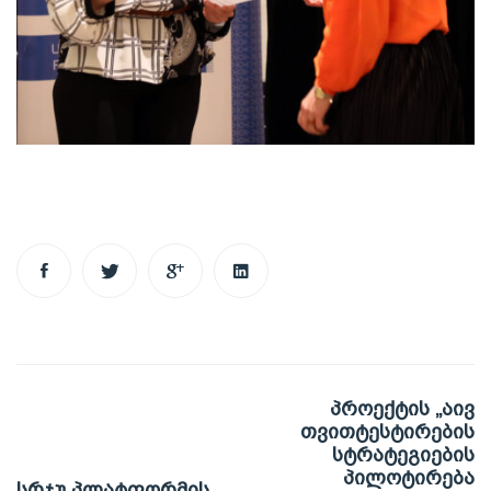
Post
პროექტის „აივ
navigation
თვითტესტირების
სტრატეგიების
პილოტირება
სრჯუ პლატფორმის